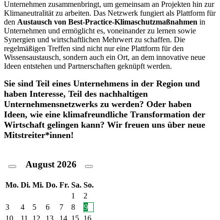
Unternehmen zusammenbringt, um gemeinsam an Projekten hin zur
Klimaneutralität zu arbeiten. Das Netzwerk fungiert als Plattform für
den
Austausch von Best-Practice-Klimaschutzmaßnahmen
in
Unternehmen und ermöglicht es, voneinander zu lernen sowie
Synergien und wirtschaftlichen Mehrwert zu schaffen. Die
regelmäßigen Treffen sind nicht nur eine Plattform für den
Wissensaustausch, sondern auch ein Ort, an dem innovative neue
Ideen entstehen und Partnerschaften geknüpft werden.
Sie sind Teil eines Unternehmens in der Region und
haben Interesse, Teil des nachhaltigen
Unternehmensnetzwerks zu werden? Oder haben
Ideen, wie eine klimafreundliche Transformation der
Wirtschaft gelingen kann? Wir freuen uns über neue
Mitstreiter*innen!
August
2026
Mo.
Di.
Mi.
Do.
Fr.
Sa.
So.
1
2
3
4
5
6
7
8
9
10
11
12
13
14
15
16