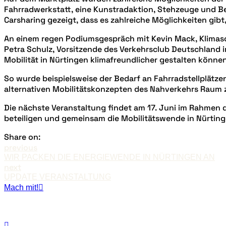
Fahrradwerkstatt, eine Kunstradaktion, Stehzeuge und Be
Carsharing gezeigt, dass es zahlreiche Möglichkeiten gib
An einem regen Podiumsgespräch mit Kevin Mack, Klimasc
Petra Schulz, Vorsitzende des Verkehrsclub Deutschland i
Mobilität in Nürtingen klimafreundlicher gestalten können
So wurde beispielsweise der Bedarf an Fahrradstellplätzen
alternativen Mobilitätskonzepten des Nahverkehrs Raum 
Die nächste Veranstaltung findet am 17. Juni im Rahmen des
beteiligen und gemeinsam die Mobilitätswende in Nürtin
Share on:
previous
WIR PACKEN DIE ENERGIEWENDE IN NÜRTINGEN AN
next
UPDATE VERANSTALTUNG
Mach mit!