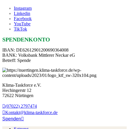
Instagram
Linkedin
Facebook
YouTube
TikTok
SPENDENKONTO
IBAN: DE62612901200690364008
BANK: Volksbank Mittlerer Neckar eG
Betreff: Spende
Klima-Taskforce e.V.
Hechingerstr 12
72622 Nürtingen
(07022) 2797474
Kontakt@klima-taskforce.de
Spenden
Satzung