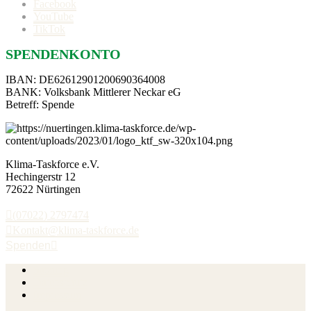
Facebook
YouTube
TikTok
SPENDENKONTO
IBAN: DE62612901200690364008
BANK: Volksbank Mittlerer Neckar eG
Betreff: Spende
Klima-Taskforce e.V.
Hechingerstr 12
72622 Nürtingen
(07022) 2797474
Kontakt@klima-taskforce.de
Spenden
Satzung
Datenschutz
Impressum