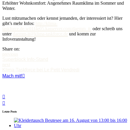
Erhöhter Wohnkomfort: Angenehmes Raumklima im Sommer und
Winter.
Lust mitzumachen oder kennst jemanden, der interessiert ist? Hier
gibt’s mehr Infos:
http://klima-
taskforce.de.w01f4e05.kasserver.com/daemm_it/
oder schreib uns
unter
daemm-it@klima-taskforce.de
und komm zur
Infoveranstaltung!
Share on:
previous
Superblock Info-Stand
next
Klima-Taskforce bei Le Petit Vendredi
Mach mit!
Letzte Posts