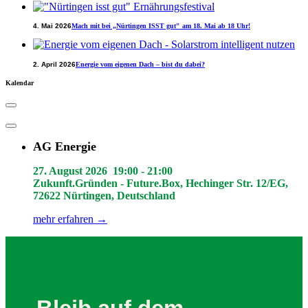
4. Mai 2026
Mach mit bei „Nürtingen ISST gut" am 18. Mai ab 18 Uhr!
2. April 2026
Energie vom eigenen Dach – bist du dabei?
Kalendar
AG Energie
27. August 2026
19:00
-
21:00
Zukunft.Gründen - Future.Box, Hechinger Str. 12/EG,
72622 Nürtingen, Deutschland
mehr erfahren →