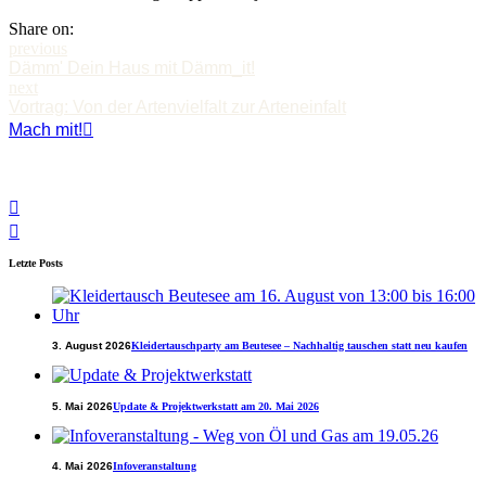
Share on:
previous
Dämm' Dein Haus mit Dämm_it!
next
Vortrag: Von der Artenvielfalt zur Arteneinfalt
Mach mit!
Letzte Posts
3. August 2026
Kleidertauschparty am Beutesee – Nachhaltig tauschen statt neu kaufen
5. Mai 2026
Update & Projektwerkstatt am 20. Mai 2026
4. Mai 2026
Infoveranstaltung